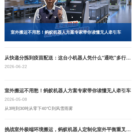
从快递分拣到疫苗配送：这台小机器人凭什么“通吃”多行业？
室外搬运不用愁！蚂蚁机器人方案专家带你读懂无人牵引车
马年蚂蚁机器人VS马，谁的马力大？
蚂蚁机器人混场调度落地汽车行业，实现AGV“利旧迎新”高效协同
闪耀上海CeMAT | 蚂蚁机器人以创新之力引爆智能物流新热潮
蚂蚁机器人×一汽物流，打造汽车行业室外超大超重搬运新标杆
挑战室外极端环境搬运，蚂蚁机器人定制化室外平衡重叉车突破医药行业多重困局
智驭未来，吉利汽车携手蚂蚁机器人打造室外园区智慧物流新标杆
全球化布局再落一棋，蚂蚁机器人助力土耳其鞋服巨头智造升级！
打通电梯企业车间园区物流壁垒：蚂蚁无人驾驶牵引车解锁无缝转运新方案
从快递分拣到疫苗配送：这台小机器人凭什么“通吃”多行业？
2026-06-22
室外搬运不用愁！蚂蚁机器人方案专家带你读懂无人牵引车
2026-05-08
从3吨到30吨从零下40℃到风雪雨雾
挑战室外极端环境搬运，蚂蚁机器人定制化室外平衡重叉车突破医药行业多重困局